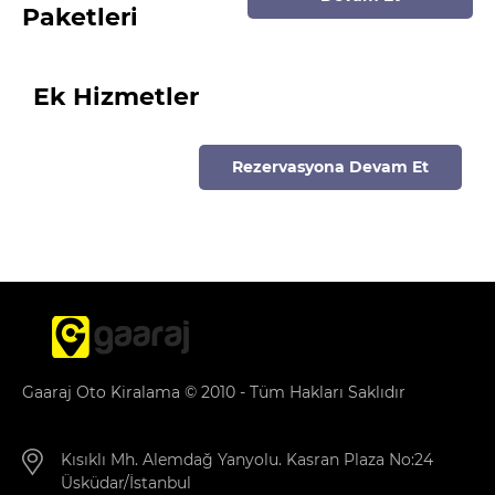
Paketleri
Ek Hizmetler
Rezervasyona Devam Et
Gaaraj Oto Kiralama © 2010 - Tüm Hakları Saklıdır
Kısıklı Mh. Alemdağ Yanyolu. Kasran Plaza No:24
Üsküdar/İstanbul