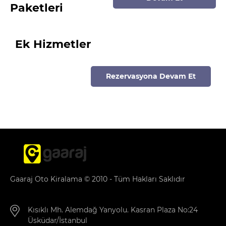
Paketleri
Ek Hizmetler
Rezervasyona Devam Et
Gaaraj Oto Kiralama © 2010 - Tüm Hakları Saklıdır
Kısıklı Mh. Alemdağ Yanyolu. Kasran Plaza No:24
Üsküdar/İstanbul