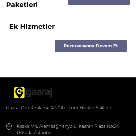
Paketleri
Ek Hizmetler
Rezervasyona Devam Et
Gaaraj Oto Kiralama © 2010 - Tüm Hakları Saklıdır
Kısıklı Mh. Alemdağ Yanyolu. Kasran Plaza No:24
Üsküdar/İstanbul