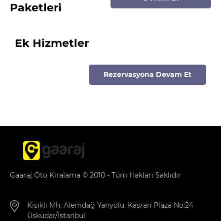
Paketleri
Ek Hizmetler
Rezervasyona Devam Et
Gaaraj Oto Kiralama © 2010 - Tüm Hakları Saklıdır
Kısıklı Mh. Alemdağ Yanyolu. Kasran Plaza No:24
Üsküdar/İstanbul