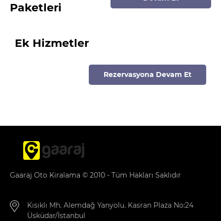
Paketleri
Ek Hizmetler
Rezervasyona Devam Et
Gaaraj Oto Kiralama © 2010 - Tüm Hakları Saklıdır
Kısıklı Mh. Alemdağ Yanyolu. Kasran Plaza No:24
Üsküdar/İstanbul