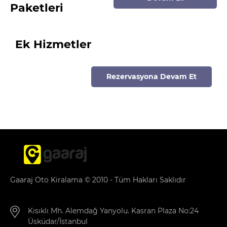
Paketleri
Ek Hizmetler
Rezervasyona Devam Et
Gaaraj Oto Kiralama © 2010 - Tüm Hakları Saklıdır
Kısıklı Mh. Alemdağ Yanyolu. Kasran Plaza No:24
Üsküdar/İstanbul