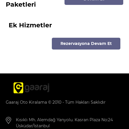
Paketleri
Ek Hizmetler
Rezervasyona Devam Et
Gaaraj Oto Kiralama © 2010 - Tüm Hakları Saklıdır
Kısıklı Mh. Alemdağ Yanyolu. Kasran Plaza No:24
Üsküdar/İstanbul