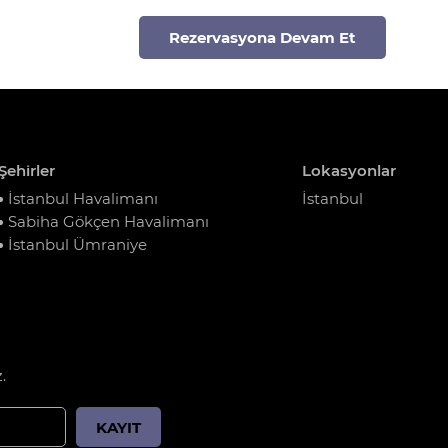
Rezervasyona Devam Et
Şehirler
Lokasyonlar
İstanbul Havalimanı
İstanbul
Sabiha Gökçen Havalimanı
İstanbul Ümraniye
.
KAYIT