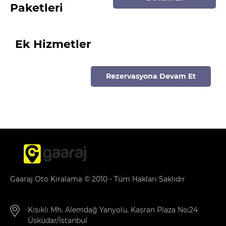
Paketleri
Ek Hizmetler
Rezervasyona Devam Et
Gaaraj Oto Kiralama © 2010 - Tüm Hakları Saklıdır
Kısıklı Mh. Alemdağ Yanyolu. Kasran Plaza No:24
Üsküdar/İstanbul