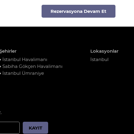
Rezervasyona Devam Et
Şehirler
Lokasyonlar
İstanbul Havalimanı
İstanbul
Sabiha Gökçen Havalimanı
İstanbul Ümraniye
.
KAYIT