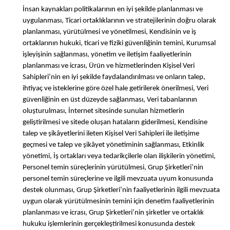
İnsan kaynakları politikalarının en iyi şekilde planlanması ve
uygulanması, Ticari ortaklıklarının ve stratejilerinin doğru olarak
planlanması, yürütülmesi ve yönetilmesi, Kendisinin ve iş
ortaklarının hukuki, ticari ve fiziki güvenliğinin temini, Kurumsal
işleyişinin sağlanması, yönetim ve iletişim faaliyetlerinin
planlanması ve icrası, Ürün ve hizmetlerinden Kişisel Veri
Sahipleri’nin en iyi şekilde faydalandırılması ve onların talep,
ihtiyaç ve isteklerine göre özel hale getirilerek önerilmesi, Veri
güvenliğinin en üst düzeyde sağlanması, Veri tabanlarının
oluşturulması, İnternet sitesinde sunulan hizmetlerin
geliştirilmesi ve sitede oluşan hataların giderilmesi, Kendisine
talep ve şikâyetlerini ileten Kişisel Veri Sahipleri ile iletişime
geçmesi ve talep ve şikâyet yönetiminin sağlanması, Etkinlik
yönetimi, İş ortakları veya tedarikçilerle olan ilişkilerin yönetimi,
Personel temin süreçlerinin yürütülmesi, Grup Şirketleri’nin
personel temin süreçlerine ve ilgili mevzuata uyum konusunda
destek olunması, Grup Şirketleri’nin faaliyetlerinin ilgili mevzuata
uygun olarak yürütülmesinin temini için denetim faaliyetlerinin
planlanması ve icrası, Grup Şirketleri’nin şirketler ve ortaklık
hukuku işlemlerinin gerçekleştirilmesi konusunda destek