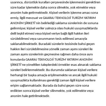
uyarınca, dürüstlük kuralları çerçevesinde işlenmesini gerektiren
süre kadar işlemekte daha sonra silmekte, yok etmekte veya
anonim hale getirmektedir. Kişisel verilerin işlenme amacı sona
ermiş; ilgili mevzuat ve GAARAJ TEKNOLOJİ TURİZM YATIRIM
ANONİM ŞİRKETİ’nin belirlediği saklama sürelerinin de sonuna
gelinmişse; kişisel veriler yalnızca olası hukuki uyuşmazlıklarda
delil teşkil etmesi veya kişisel veriye bağlı ilgili hakkın ileri
sürülebilmesi veya savunmanın tesis edilmesi amacıyla
saklanabilmektedir. Buradaki sürelerin tesisinde bahsi geçen
hakkın ileri sürülebilmesine yönelik zaman aşımı süreleri ile
zaman aşımı sürelerinin geçmesine rağmen daha önce aynı
konularda GAARAJ TEKNOLOJİ TURİZM YATIRIM ANONİM
ŞİRKETİ’ne yöneltilen taleplerdeki örnekler esas alınarak saklama
süreleri belirlenmektedir. Bu durumda saklanan kişisel verilere
herhangi bir başka amaçla erişilmemekte ve ancak ilgili hukuki
uyuşmazlıkta kullanılması gerektiği zaman ilgili kişisel verilere
erişim sağlanmaktadır. Burada da bahsi geçen süre sona
erdikten sonra kişisel veriler silinmekte, yok edilmekte veya
anonim hale getirilmektedir.