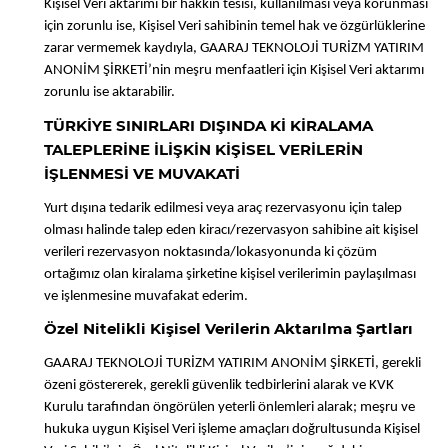
Kişisel Veri aktarımı bir hakkın tesisi, kullanılması veya korunması
için zorunlu ise, Kişisel Veri sahibinin temel hak ve özgürlüklerine
zarar vermemek kaydıyla, GAARAJ TEKNOLOJİ TURİZM YATIRIM
ANONİM ŞİRKETİ’nin meşru menfaatleri için Kişisel Veri aktarımı
zorunlu ise aktarabilir.
TÜRKİYE SINIRLARI DIŞINDA Kİ KİRALAMA
TALEPLERİNE İLİŞKİN KİŞİSEL VERİLERİN
İŞLENMESİ VE MUVAKATİ
Yurt dışına tedarik edilmesi veya araç rezervasyonu için talep
olması halinde talep eden kiracı/rezervasyon sahibine ait kişisel
verileri rezervasyon noktasında/lokasyonunda ki çözüm
ortağımız olan kiralama şirketine kişisel verilerimin paylaşılması
ve işlenmesine muvafakat ederim.
Özel Nitelikli Kişisel Verilerin Aktarılma Şartları
GAARAJ TEKNOLOJİ TURİZM YATIRIM ANONİM ŞİRKETİ, gerekli
özeni göstererek, gerekli güvenlik tedbirlerini alarak ve KVK
Kurulu tarafından öngörülen yeterli önlemleri alarak; meşru ve
hukuka uygun Kişisel Veri işleme amaçları doğrultusunda Kişisel