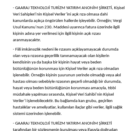
- GAARAJ TEKNOLOJİ TURİZM YATIRIM ANONİM ŞİRKETİ, Kişisel
Veri Sahipleri’nin Kişisel Veriler’ini açık rıza olmasa dahi
kanunlarda açıkça öngörülen hallerde işleyebilir. Örneğin; Vergi
Usul Kanunu’nun 230. Maddesi uyarınca fatura üzerinde ilgili
kişinin adına yer verilmesi için ilgili kişinin açık rızası
aranmayacaktır.
- Fiili imkânsızlık nedeni ile rızasını açıklayamayacak durumda
olan veya rızasına geçerlilik tanınamayacak olan kişilerin
kendisinin ya da başka bir kişinin hayat veya beden
bütünlüğünün korunması için Kişisel Veriler açık rıza olmadan
işlenebilir. Örneğin kişinin şuurunun yerinde olmadığı veya akıl
hastası olması sebebiyle rızasının geçerli olmadığı bir durumda,
hayat veya beden bütünlüğünün korunması amacıyla, tıbbi
müdahale yapılması sırasında, Kişisel Veri Sahibi’nin Kişisel
Veriler’i işlenebilecektir. Bu bağlamda kan grubu, geçirilen
hastalıklar ve ameliyatlar, kullanılan ilaçlar gibi veriler, ilgili sağlık
sistemi üzerinden işlenebilir.
- GAARAJ TEKNOLOJİ TURİZM YATIRIM ANONİM ŞİRKETİ
tarafından bir sözleşmenin kurulması veya ifasıyla doğrudan