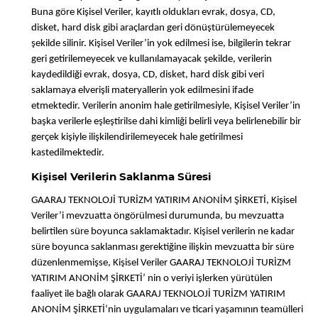
Buna göre Kişisel Veriler, kayıtlı oldukları evrak, dosya, CD,
disket, hard disk gibi araçlardan geri dönüştürülemeyecek
şekilde silinir. Kişisel Veriler’in yok edilmesi ise, bilgilerin tekrar
geri getirilemeyecek ve kullanılamayacak şekilde, verilerin
kaydedildiği evrak, dosya, CD, disket, hard disk gibi veri
saklamaya elverişli materyallerin yok edilmesini ifade
etmektedir. Verilerin anonim hale getirilmesiyle, Kişisel Veriler’in
başka verilerle eşleştirilse dahi kimliği belirli veya belirlenebilir bir
gerçek kişiyle ilişkilendirilemeyecek hale getirilmesi
kastedilmektedir.
Kişisel Verilerin Saklanma Süresi
GAARAJ TEKNOLOJİ TURİZM YATIRIM ANONİM ŞİRKETİ, Kişisel
Veriler’i mevzuatta öngörülmesi durumunda, bu mevzuatta
belirtilen süre boyunca saklamaktadır. Kişisel verilerin ne kadar
süre boyunca saklanması gerektiğine ilişkin mevzuatta bir süre
düzenlenmemişse, Kişisel Veriler GAARAJ TEKNOLOJİ TURİZM
YATIRIM ANONİM ŞİRKETİ’ nin o veriyi işlerken yürütülen
faaliyet ile bağlı olarak GAARAJ TEKNOLOJİ TURİZM YATIRIM
ANONİM ŞİRKETİ‘nin uygulamaları ve ticari yaşamının teamülleri