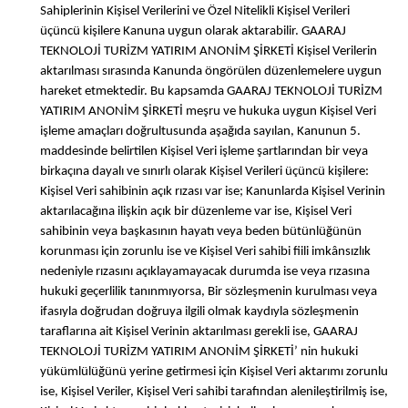
Sahiplerinin Kişisel Verilerini ve Özel Nitelikli Kişisel Verileri
üçüncü kişilere Kanuna uygun olarak aktarabilir. GAARAJ
TEKNOLOJİ TURİZM YATIRIM ANONİM ŞİRKETİ Kişisel Verilerin
aktarılması sırasında Kanunda öngörülen düzenlemelere uygun
hareket etmektedir. Bu kapsamda GAARAJ TEKNOLOJİ TURİZM
YATIRIM ANONİM ŞİRKETİ meşru ve hukuka uygun Kişisel Veri
işleme amaçları doğrultusunda aşağıda sayılan, Kanunun 5.
maddesinde belirtilen Kişisel Veri işleme şartlarından bir veya
birkaçına dayalı ve sınırlı olarak Kişisel Verileri üçüncü kişilere:
Kişisel Veri sahibinin açık rızası var ise; Kanunlarda Kişisel Verinin
aktarılacağına ilişkin açık bir düzenleme var ise, Kişisel Veri
sahibinin veya başkasının hayatı veya beden bütünlüğünün
korunması için zorunlu ise ve Kişisel Veri sahibi fiili imkânsızlık
nedeniyle rızasını açıklayamayacak durumda ise veya rızasına
hukuki geçerlilik tanınmıyorsa, Bir sözleşmenin kurulması veya
ifasıyla doğrudan doğruya ilgili olmak kaydıyla sözleşmenin
taraflarına ait Kişisel Verinin aktarılması gerekli ise, GAARAJ
TEKNOLOJİ TURİZM YATIRIM ANONİM ŞİRKETİ’ nin hukuki
yükümlülüğünü yerine getirmesi için Kişisel Veri aktarımı zorunlu
ise, Kişisel Veriler, Kişisel Veri sahibi tarafından alenileştirilmiş ise,