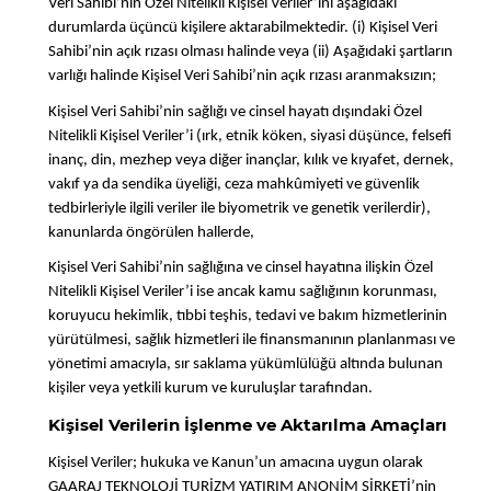
Veri Sahibi’nin Özel Nitelikli Kişisel Veriler’ini aşağıdaki
durumlarda üçüncü kişilere aktarabilmektedir. (i) Kişisel Veri
Sahibi’nin açık rızası olması halinde veya (ii) Aşağıdaki şartların
varlığı halinde Kişisel Veri Sahibi’nin açık rızası aranmaksızın;
Kişisel Veri Sahibi’nin sağlığı ve cinsel hayatı dışındaki Özel
Nitelikli Kişisel Veriler’i (ırk, etnik köken, siyasi düşünce, felsefi
inanç, din, mezhep veya diğer inançlar, kılık ve kıyafet, dernek,
vakıf ya da sendika üyeliği, ceza mahkûmiyeti ve güvenlik
tedbirleriyle ilgili veriler ile biyometrik ve genetik verilerdir),
kanunlarda öngörülen hallerde,
Kişisel Veri Sahibi’nin sağlığına ve cinsel hayatına ilişkin Özel
Nitelikli Kişisel Veriler’i ise ancak kamu sağlığının korunması,
koruyucu hekimlik, tıbbi teşhis, tedavi ve bakım hizmetlerinin
yürütülmesi, sağlık hizmetleri ile finansmanının planlanması ve
yönetimi amacıyla, sır saklama yükümlülüğü altında bulunan
kişiler veya yetkili kurum ve kuruluşlar tarafından.
Kişisel Verilerin İşlenme ve Aktarılma Amaçları
Kişisel Veriler; hukuka ve Kanun’un amacına uygun olarak
GAARAJ TEKNOLOJİ TURİZM YATIRIM ANONİM ŞİRKETİ’nin