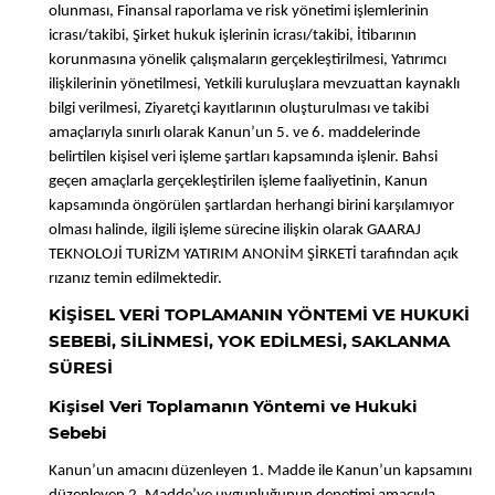
olunması, Finansal raporlama ve risk yönetimi işlemlerinin
icrası/takibi, Şirket hukuk işlerinin icrası/takibi, İtibarının
korunmasına yönelik çalışmaların gerçekleştirilmesi, Yatırımcı
ilişkilerinin yönetilmesi, Yetkili kuruluşlara mevzuattan kaynaklı
bilgi verilmesi, Ziyaretçi kayıtlarının oluşturulması ve takibi
amaçlarıyla sınırlı olarak Kanun’un 5. ve 6. maddelerinde
belirtilen kişisel veri işleme şartları kapsamında işlenir. Bahsi
geçen amaçlarla gerçekleştirilen işleme faaliyetinin, Kanun
kapsamında öngörülen şartlardan herhangi birini karşılamıyor
olması halinde, ilgili işleme sürecine ilişkin olarak GAARAJ
TEKNOLOJİ TURİZM YATIRIM ANONİM ŞİRKETİ tarafından açık
rızanız temin edilmektedir.
KİŞİSEL VERİ TOPLAMANIN YÖNTEMİ VE HUKUKİ
SEBEBİ, SİLİNMESİ, YOK EDİLMESİ, SAKLANMA
SÜRESİ
Kişisel Veri Toplamanın Yöntemi ve Hukuki
Sebebi
Kanun’un amacını düzenleyen 1. Madde ile Kanun’un kapsamını