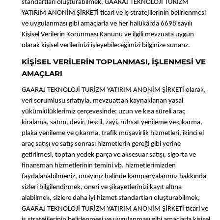
standartları oluşturabilmek, GAARAJ TEKNOLOJİ TURİZM
YATIRIM ANONİM ŞİRKETİ ticari ve iş stratejilerinin belirlenmesi
ve uygulanması gibi amaçlarla ve her halükârda 6698 sayılı
Kişisel Verilerin Korunması Kanunu ve ilgili mevzuata uygun
olarak kişisel verilerinizi işleyebileceğimizi bilginize sunarız.
KİŞİSEL VERİLERİN TOPLANMASI, İŞLENMESİ VE
AMAÇLARI
GAARAJ TEKNOLOJİ TURİZM YATIRIM ANONİM ŞİRKETİ olarak,
veri sorumlusu sıfatıyla, mevzuattan kaynaklanan yasal
yükümlülüklerimiz çerçevesinde; uzun ve kısa süreli araç
kiralama, satım, devir, tescil, zayi, ruhsat yenileme ve çıkarma,
plaka yenileme ve çıkarma, trafik müşavirlik hizmetleri, ikinci el
araç satışı ve satış sonrası hizmetlerin gereği gibi yerine
getirilmesi, toptan yedek parça ve aksesuar satışı, sigorta ve
finansman hizmetlerinin temini vb. hizmetlerimizden
faydalanabilmeniz, onayınız halinde kampanyalarımız hakkında
sizleri bilgilendirmek, öneri ve şikayetlerinizi kayıt altına
alabilmek, sizlere daha iyi hizmet standartları oluşturabilmek,
GAARAJ TEKNOLOJİ TURİZM YATIRIM ANONİM ŞİRKETİ ticari ve
iş stratejilerinin belirlenmesi ve uygulanması gibi amaçlarla kişisel