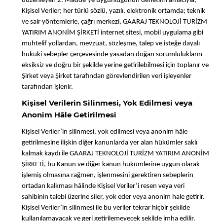
düzenleyen 2. Madde’ye uygunluğunun denetimi amacıyla,
Kişisel Veriler; her türlü sözlü, yazılı, elektronik ortamda; teknik
ve sair yöntemlerle, çağrı merkezi, GAARAJ TEKNOLOJİ TURİZM
YATIRIM ANONİM ŞİRKETİ internet sitesi, mobil uygulama gibi
muhtelif yollardan, mevzuat, sözleşme, talep ve isteğe dayalı
hukuki sebepler çerçevesinde yasadan doğan sorumlulukların
eksiksiz ve doğru bir şekilde yerine getirilebilmesi için toplanır ve
Şirket veya Şirket tarafından görevlendirilen veri işleyenler
tarafından işlenir.
Kişisel Verilerin Silinmesi, Yok Edilmesi veya
Anonim Hâle Getirilmesi
Kişisel Veriler’in silinmesi, yok edilmesi veya anonim hâle
getirilmesine ilişkin diğer kanunlarda yer alan hükümler saklı
kalmak kaydı ile GAARAJ TEKNOLOJİ TURİZM YATIRIM ANONİM
ŞİRKETİ, bu Kanun ve diğer kanun hükümlerine uygun olarak
işlemiş olmasına rağmen, işlenmesini gerektiren sebeplerin
ortadan kalkması hâlinde Kişisel Veriler’i resen veya veri
sahibinin talebi üzerine siler, yok eder veya anonim hale getirir.
Kişisel Veriler’in silinmesi ile bu veriler tekrar hiçbir şekilde
kullanılamayacak ve geri getirilemeyecek şekilde imha edilir.