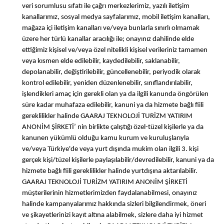
veri sorumlusu sıfatı ile çağrı merkezlerimiz, yazılı iletişim
kanallarımız, sosyal medya sayfalarımız, mobil iletişim kanalları,
mağaza içi iletişim kanalları ve/veya bunlarla sınırlı olmamak
üzere her türlü kanallar aracılığı ile; onayınız dahilinde elde
ettiğimiz kişisel ve/veya özel nitelikli kişisel verileriniz tamamen
veya kısmen elde edilebilir, kaydedilebilir, saklanabilir,
depolanabilir, değiştirilebilir, güncellenebilir, periyodik olarak
kontrol edilebilir, yeniden düzenlenebilir, sınıflandırılabilir,
işlendikleri amaç için gerekli olan ya da ilgili kanunda öngörülen
süre kadar muhafaza edilebilir, kanuni ya da hizmete bağlı fiili
gereklilikler halinde GAARAJ TEKNOLOJİ TURİZM YATIRIM
ANONİM ŞİRKETİ’ nin birlikte çalıştığı özel-tüzel kişilerle ya da
kanunen yükümlü olduğu kamu kurum ve kuruluşlarıyla
ve/veya Türkiye'de veya yurt dışında mukim olan ilgili 3. kişi
gerçek kişi/tüzel kişilerle paylaşılabilir/devredilebilir, kanuni ya da
hizmete bağlı fiili gereklilikler halinde yurtdışına aktarılabilir.
GAARAJ TEKNOLOJİ TURİZM YATIRIM ANONİM ŞİRKETİ
müşterilerinin hizmetlerimizden faydalanabilmesi, onayınız
halinde kampanyalarımız hakkında sizleri bilgilendirmek, öneri
ve şikayetlerinizi kayıt altına alabilmek, sizlere daha iyi hizmet