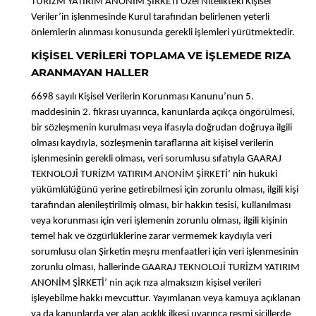
TURİZM YATIRIM ANONİM ŞİRKETİ Özel Nitelikteki Kişisel
Veriler’in işlenmesinde Kurul tarafından belirlenen yeterli
önlemlerin alınması konusunda gerekli işlemleri yürütmektedir.
KİŞİSEL VERİLERİ TOPLAMA VE İŞLEMEDE RIZA
ARANMAYAN HALLER
6698 sayılı Kişisel Verilerin Korunması Kanunu’nun 5.
maddesinin 2. fıkrası uyarınca, kanunlarda açıkça öngörülmesi,
bir sözleşmenin kurulması veya ifasıyla doğrudan doğruya ilgili
olması kaydıyla, sözleşmenin taraflarına ait kişisel verilerin
işlenmesinin gerekli olması, veri sorumlusu sıfatıyla GAARAJ
TEKNOLOJİ TURİZM YATIRIM ANONİM ŞİRKETİ’ nin hukuki
yükümlülüğünü yerine getirebilmesi için zorunlu olması, ilgili kişi
tarafından alenileştirilmiş olması, bir hakkın tesisi, kullanılması
veya korunması için veri işlemenin zorunlu olması, ilgili kişinin
temel hak ve özgürlüklerine zarar vermemek kaydıyla veri
sorumlusu olan Şirketin meşru menfaatleri için veri işlenmesinin
zorunlu olması, hallerinde GAARAJ TEKNOLOJİ TURİZM YATIRIM
ANONİM ŞİRKETİ’ nin açık rıza almaksızın kişisel verileri
işleyebilme hakkı mevcuttur. Yayımlanan veya kamuya açıklanan
ya da kanunlarda yer alan açıklık ilkesi uyarınca resmi sicillerde