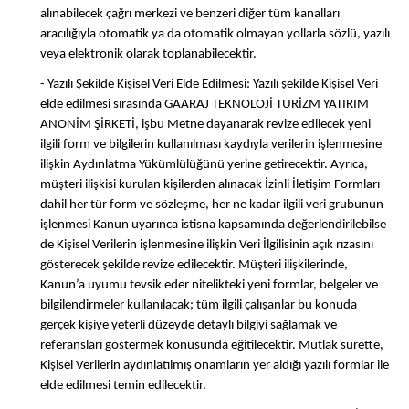
alınabilecek çağrı merkezi ve benzeri diğer tüm kanalları
aracılığıyla otomatik ya da otomatik olmayan yollarla sözlü, yazılı
veya elektronik olarak toplanabilecektir.
- Yazılı Şekilde Kişisel Veri Elde Edilmesi: Yazılı şekilde Kişisel Veri
elde edilmesi sırasında GAARAJ TEKNOLOJİ TURİZM YATIRIM
ANONİM ŞİRKETİ, işbu Metne dayanarak revize edilecek yeni
ilgili form ve bilgilerin kullanılması kaydıyla verilerin işlenmesine
ilişkin Aydınlatma Yükümlülüğünü yerine getirecektir. Ayrıca,
müşteri ilişkisi kurulan kişilerden alınacak İzinli İletişim Formları
dahil her tür form ve sözleşme, her ne kadar ilgili veri grubunun
işlenmesi Kanun uyarınca istisna kapsamında değerlendirilebilse
de Kişisel Verilerin işlenmesine ilişkin Veri İlgilisinin açık rızasını
gösterecek şekilde revize edilecektir. Müşteri ilişkilerinde,
Kanun’a uyumu tevsik eder nitelikteki yeni formlar, belgeler ve
bilgilendirmeler kullanılacak; tüm ilgili çalışanlar bu konuda
gerçek kişiye yeterli düzeyde detaylı bilgiyi sağlamak ve
referansları göstermek konusunda eğitilecektir. Mutlak surette,
Kişisel Verilerin aydınlatılmış onamların yer aldığı yazılı formlar ile
elde edilmesi temin edilecektir.