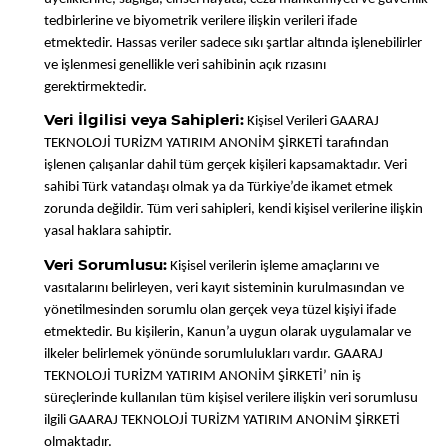
tedbirlerine ve biyometrik verilere ilişkin verileri ifade
etmektedir. Hassas veriler sadece sıkı şartlar altında işlenebilirler
ve işlenmesi genellikle veri sahibinin açık rızasını
gerektirmektedir.
Veri İlgilisi veya Sahipleri:
Kişisel Verileri GAARAJ
TEKNOLOJİ TURİZM YATIRIM ANONİM ŞİRKETİ tarafından
işlenen çalışanlar dahil tüm gerçek kişileri kapsamaktadır. Veri
sahibi Türk vatandaşı olmak ya da Türkiye’de ikamet etmek
zorunda değildir. Tüm veri sahipleri, kendi kişisel verilerine ilişkin
yasal haklara sahiptir.
Veri Sorumlusu:
Kişisel verilerin işleme amaçlarını ve
vasıtalarını belirleyen, veri kayıt sisteminin kurulmasından ve
yönetilmesinden sorumlu olan gerçek veya tüzel kişiyi ifade
etmektedir. Bu kişilerin, Kanun’a uygun olarak uygulamalar ve
ilkeler belirlemek yönünde sorumlulukları vardır. GAARAJ
TEKNOLOJİ TURİZM YATIRIM ANONİM ŞİRKETİ’ nin iş
süreçlerinde kullanılan tüm kişisel verilere ilişkin veri sorumlusu
ilgili GAARAJ TEKNOLOJİ TURİZM YATIRIM ANONİM ŞİRKETİ
olmaktadır.