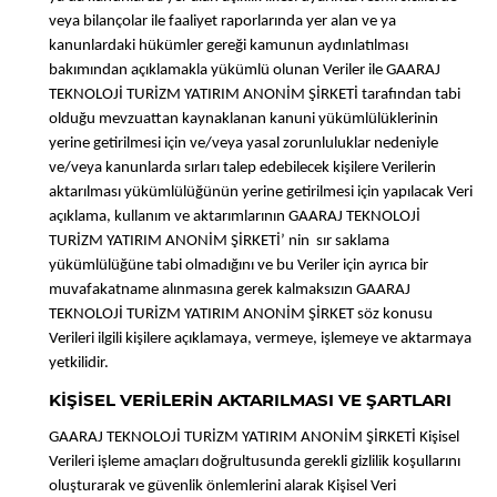
veya bilançolar ile faaliyet raporlarında yer alan ve ya
kanunlardaki hükümler gereği kamunun aydınlatılması
bakımından açıklamakla yükümlü olunan Veriler ile GAARAJ
TEKNOLOJİ TURİZM YATIRIM ANONİM ŞİRKETİ tarafından tabi
olduğu mevzuattan kaynaklanan kanuni yükümlülüklerinin
yerine getirilmesi için ve/veya yasal zorunluluklar nedeniyle
ve/veya kanunlarda sırları talep edebilecek kişilere Verilerin
aktarılması yükümlülüğünün yerine getirilmesi için yapılacak Veri
açıklama, kullanım ve aktarımlarının GAARAJ TEKNOLOJİ
TURİZM YATIRIM ANONİM ŞİRKETİ’ nin sır saklama
yükümlülüğüne tabi olmadığını ve bu Veriler için ayrıca bir
muvafakatname alınmasına gerek kalmaksızın GAARAJ
TEKNOLOJİ TURİZM YATIRIM ANONİM ŞİRKET söz konusu
Verileri ilgili kişilere açıklamaya, vermeye, işlemeye ve aktarmaya
yetkilidir.
KİŞİSEL VERİLERİN AKTARILMASI VE ŞARTLARI
GAARAJ TEKNOLOJİ TURİZM YATIRIM ANONİM ŞİRKETİ Kişisel
Verileri işleme amaçları doğrultusunda gerekli gizlilik koşullarını
oluşturarak ve güvenlik önlemlerini alarak Kişisel Veri