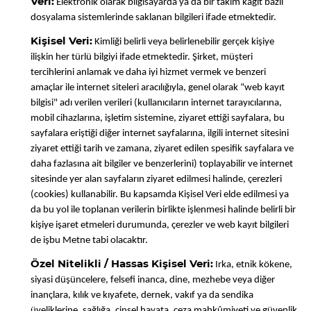
Veri:
Elektronik olarak bilgisayarda ya da bir takım kâğıt bazlı
dosyalama sistemlerinde saklanan bilgileri ifade etmektedir.
Kişisel Veri:
Kimliği belirli veya belirlenebilir gerçek kişiye
ilişkin her türlü bilgiyi ifade etmektedir. Şirket, müşteri
tercihlerini anlamak ve daha iyi hizmet vermek ve benzeri
amaçlar ile internet siteleri aracılığıyla, genel olarak “web kayıt
bilgisi" adı verilen verileri (kullanıcıların internet tarayıcılarına,
mobil cihazlarına, işletim sistemine, ziyaret ettiği sayfalara, bu
sayfalara eriştiği diğer internet sayfalarına, ilgili internet sitesini
ziyaret ettiği tarih ve zamana, ziyaret edilen spesifik sayfalara ve
daha fazlasına ait bilgiler ve benzerlerini) toplayabilir ve internet
sitesinde yer alan sayfaların ziyaret edilmesi halinde, çerezleri
(cookies) kullanabilir. Bu kapsamda Kişisel Veri elde edilmesi ya
da bu yol ile toplanan verilerin birlikte işlenmesi halinde belirli bir
kişiye işaret etmeleri durumunda, çerezler ve web kayıt bilgileri
de işbu Metne tabi olacaktır.
Özel Nitelikli / Hassas Kişisel Veri:
Irka, etnik kökene,
siyasi düşüncelere, felsefi inanca, dine, mezhebe veya diğer
inançlara, kılık ve kıyafete, dernek, vakıf ya da sendika
üyeliklerine, sağlığa, cinsel hayata, ceza mahkûmiyeti ve güvenlik