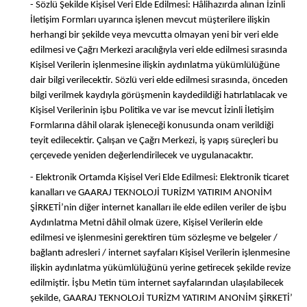
- Sözlü Şekilde Kişisel Veri Elde Edilmesi: Hâlihazırda alınan İzinli
İletişim Formları uyarınca işlenen mevcut müşterilere ilişkin
herhangi bir şekilde veya mevcutta olmayan yeni bir veri elde
edilmesi ve Çağrı Merkezi aracılığıyla veri elde edilmesi sırasında
Kişisel Verilerin işlenmesine ilişkin aydınlatma yükümlülüğüne
dair bilgi verilecektir. Sözlü veri elde edilmesi sırasında, önceden
bilgi verilmek kaydıyla görüşmenin kaydedildiği hatırlatılacak ve
Kişisel Verilerinin işbu Politika ve var ise mevcut İzinli İletişim
Formlarına dâhil olarak işleneceği konusunda onam verildiği
teyit edilecektir. Çalışan ve Çağrı Merkezi, iş yapış süreçleri bu
çerçevede yeniden değerlendirilecek ve uygulanacaktır.
- Elektronik Ortamda Kişisel Veri Elde Edilmesi: Elektronik ticaret
kanalları ve GAARAJ TEKNOLOJİ TURİZM YATIRIM ANONİM
ŞİRKETİ’nin diğer internet kanalları ile elde edilen veriler de işbu
Aydınlatma Metni dâhil olmak üzere, Kişisel Verilerin elde
edilmesi ve işlenmesini gerektiren tüm sözleşme ve belgeler /
bağlantı adresleri / internet sayfaları Kişisel Verilerin işlenmesine
ilişkin aydınlatma yükümlülüğünü yerine getirecek şekilde revize
edilmiştir. İşbu Metin tüm internet sayfalarından ulaşılabilecek
şekilde, GAARAJ TEKNOLOJİ TURİZM YATIRIM ANONİM ŞİRKETİ’