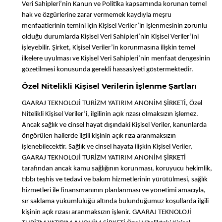
Veri Sahipleri’nin Kanun ve Politika kapsamında korunan temel
hak ve özgürlerine zarar vermemek kaydıyla meşru
menfaatlerinin temini için Kişisel Veriler’in işlenmesinin zorunlu
olduğu durumlarda Kişisel Veri Sahipleri’nin Kişisel Veriler’ini
işleyebilir. Şirket, Kişisel Veriler’in korunmasına ilişkin temel
ilkelere uyulması ve Kişisel Veri Sahipleri’nin menfaat dengesinin
gözetilmesi konusunda gerekli hassasiyeti göstermektedir.
Özel Nitelikli Kişisel Verilerin İşlenme Şartları
GAARAJ TEKNOLOJİ TURİZM YATIRIM ANONİM ŞİRKETİ, Özel
Nitelikli Kişisel Veriler’i, ilgilinin açık rızası olmaksızın işlemez.
Ancak sağlık ve cinsel hayat dışındaki Kişisel Veriler, kanunlarda
öngörülen hallerde ilgili kişinin açık rıza aranmaksızın
işlenebilecektir. Sağlık ve cinsel hayata ilişkin Kişisel Veriler,
GAARAJ TEKNOLOJİ TURİZM YATIRIM ANONİM ŞİRKETİ
tarafından ancak kamu sağlığının korunması, koruyucu hekimlik,
tıbbı teşhis ve tedavi ve bakım hizmetlerinin yürütülmesi, sağlık
hizmetleri ile finansmanının planlanması ve yönetimi amacıyla,
sır saklama yükümlülüğü altında bulunduğumuz koşullarda ilgili
kişinin açık rızası aranmaksızın işlenir. GAARAJ TEKNOLOJİ