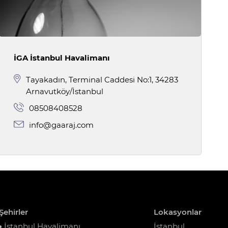
İGA İstanbul Havalimanı
Tayakadın, Terminal Caddesi No:1, 34283
Arnavutköy/İstanbul
08508408528
info@gaaraj.com
Şehirler
Lokasyonlar
İstanbul Havalimanı
İstanbul