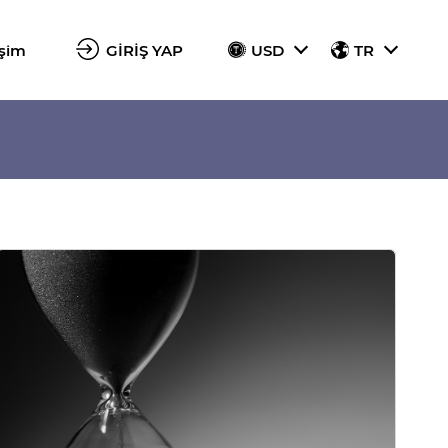
işim
GİRİŞ YAP
USD
TR